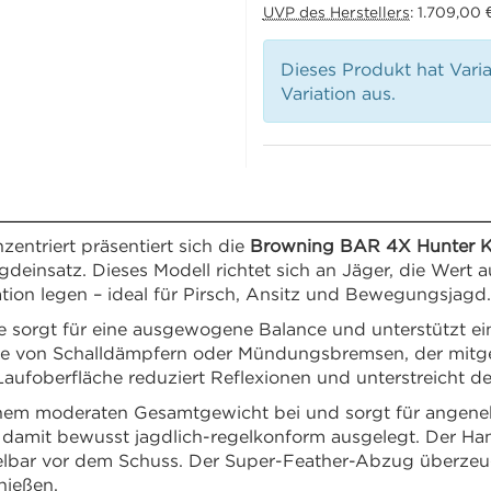
UVP des Herstellers
:
1.709,00 
Dieses Produkt hat Vari
Variation aus.
entriert präsentiert sich die
Browning BAR 4X Hunter Ka
einsatz. Dieses Modell richtet sich an Jäger, die Wert a
ation legen – ideal für Pirsch, Ansitz und Bewegungsjagd.
le sorgt für eine ausgewogene Balance und unterstützt e
von Schalldämpfern oder Mündungsbremsen, der mitgelief
Laufoberfläche reduziert Reflexionen und unterstreicht d
em moderaten Gesamtgewicht bei und sorgt für angeneh
 damit bewusst jagdlich-regelkonform ausgelegt. Der Han
elbar vor dem Schuss. Der Super-Feather-Abzug überzeug
hießen.