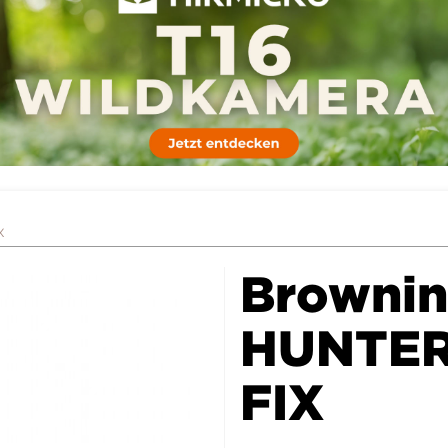
X
Browni
HUNTER
FIX