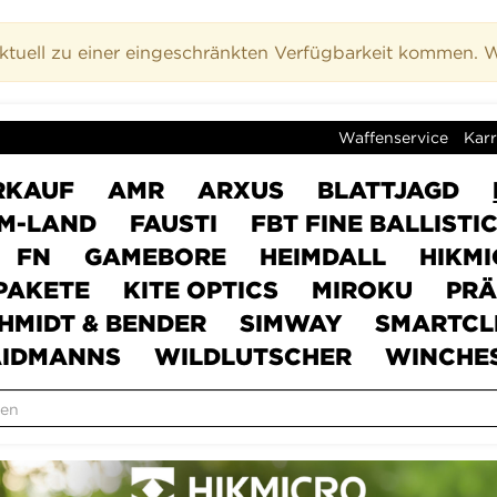
uell zu einer eingeschränkten Verfügbarkeit kommen. Wi
Waffenservice
Karr
RKAUF
AMR
ARXUS
BLATTJAGD
M-LAND
FAUSTI
FBT FINE BALLISTI
FN
GAMEBORE
HEIMDALL
HIKM
PAKETE
KITE OPTICS
MIROKU
PRÄ
HMIDT & BENDER
SIMWAY
SMARTCL
IDMANNS
WILDLUTSCHER
WINCHE