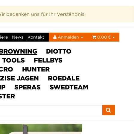
r bedanken uns für Ihr Verständnis.
iere
News
Kontakt
Anmelden
0,00 €
BROWNING
DIOTTO
C TOOLS
FELLBYS
ICRO
HUNTER
ZISE JAGEN
ROEDALE
IP
SPERAS
SWEDTEAM
STER