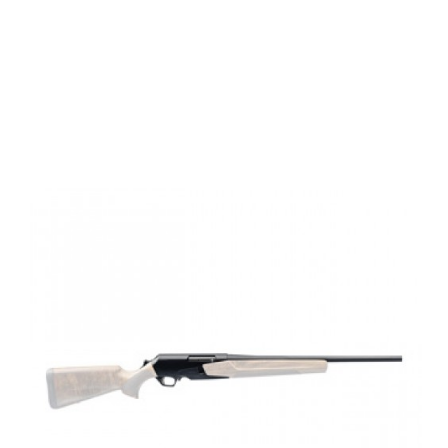
Browning BAR
4X HUNTER
Thr,NS,300WM