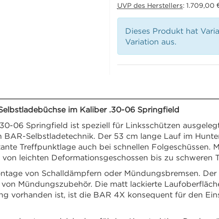
UVP des Herstellers
:
1.709,00 
Dieses Produkt hat Vari
Variation aus.
lbstladebüchse im Kaliber .30-06 Springfield
-06 Springfield ist speziell für Linksschützen ausgelegt 
 BAR-Selbstladetechnik. Der 53 cm lange Lauf im Hunter-F
tante Treffpunktlage auch bei schnellen Folgeschüssen. M
 – von leichten Deformationsgeschossen bis zu schweren 
age von Schalldämpfern oder Mündungsbremsen. Der mit
 von Mündungszubehör. Die matt lackierte Laufoberfläche
ung vorhanden ist, ist die BAR 4X konsequent für den Ein