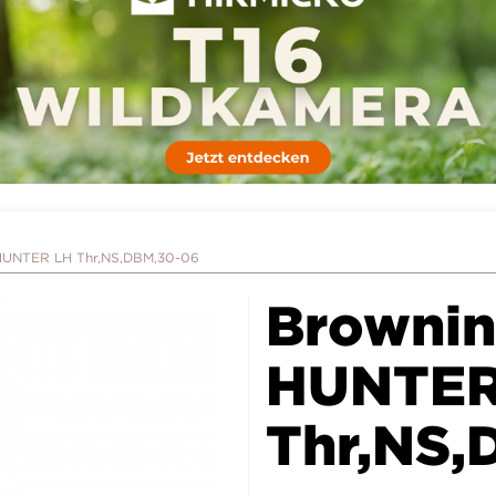
HUNTER LH Thr,NS,DBM,30-06
Browni
HUNTER
Thr,NS,