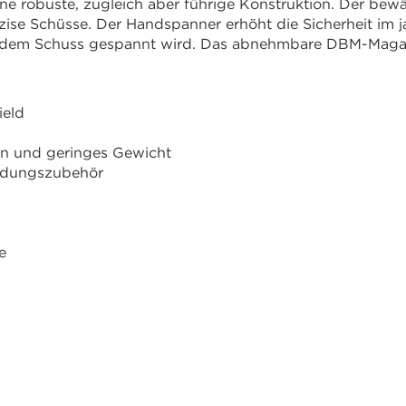
e robuste, zugleich aber führige Konstruktion. Der bew
se Schüsse. Der Handspanner erhöht die Sicherheit im ja
or dem Schuss gespannt wird. Das abnehmbare DBM-Magaz
ield
on und geringes Gewicht
ndungszubehör
e