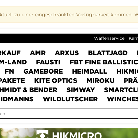
uell zu einer eingeschränkten Verfügbarkeit kommen. Wi
Waffenservice
Karr
RKAUF
AMR
ARXUS
BLATTJAGD
M-LAND
FAUSTI
FBT FINE BALLISTI
FN
GAMEBORE
HEIMDALL
HIKM
PAKETE
KITE OPTICS
MIROKU
PRÄ
HMIDT & BENDER
SIMWAY
SMARTCL
IDMANNS
WILDLUTSCHER
WINCHE