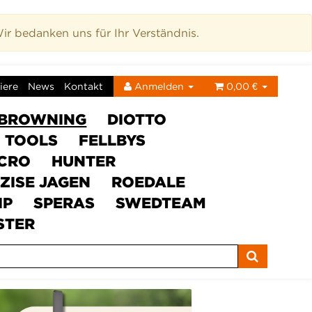
r bedanken uns für Ihr Verständnis.
iere
News
Kontakt
Anmelden
0,00 €
BROWNING
DIOTTO
C TOOLS
FELLBYS
ICRO
HUNTER
ZISE JAGEN
ROEDALE
IP
SPERAS
SWEDTEAM
STER