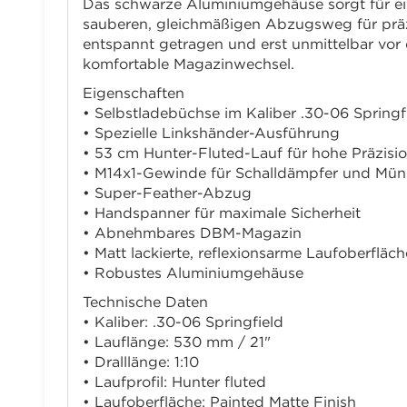
Das schwarze Aluminiumgehäuse sorgt für ein
sauberen, gleichmäßigen Abzugsweg für präzi
entspannt getragen und erst unmittelbar v
komfortable Magazinwechsel.
Eigenschaften
• Selbstladebüchse im Kaliber .30-06 Springf
• Spezielle Linkshänder-Ausführung
• 53 cm Hunter-Fluted-Lauf für hohe Präzisi
• M14x1-Gewinde für Schalldämpfer und Mü
• Super-Feather-Abzug
• Handspanner für maximale Sicherheit
• Abnehmbares DBM-Magazin
• Matt lackierte, reflexionsarme Laufoberfläch
• Robustes Aluminiumgehäuse
Technische Daten
• Kaliber: .30-06 Springfield
• Lauflänge: 530 mm / 21"
• Dralllänge: 1:10
• Laufprofil: Hunter fluted
• Laufoberfläche: Painted Matte Finish