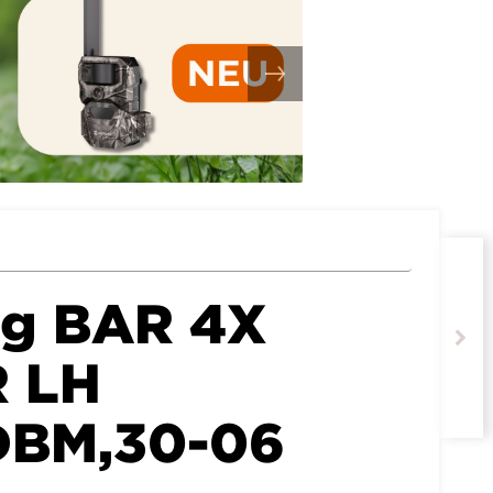
ng BAR 4X
 LH
DBM,30-06