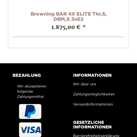
2M
Browning BAR 4X ELITE Thr,S,
DBM,9.3x62
1.875,00 €
*
BEZAHLUNG
INFORMATIONEN
Wir über uns
Wir akzeptieren
folgende
Zahlungsmöglichkeiten
Zahlungsmittel
Versandinformationen
GESETZLICHE
INFORMATIONEN
Barrierefreiheitserklärung