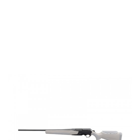
Browning BAR
4X HUNTER LH
Thr,NS,
DBM,9.3x62