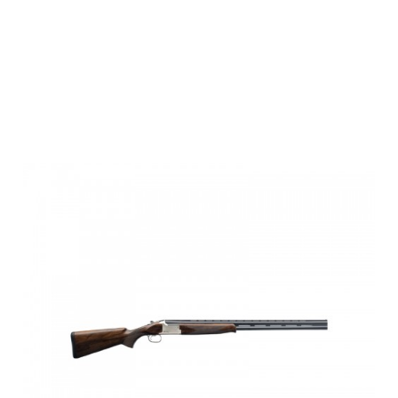
Browning B525
SPORTER 1,
ADJ,12M, INV+