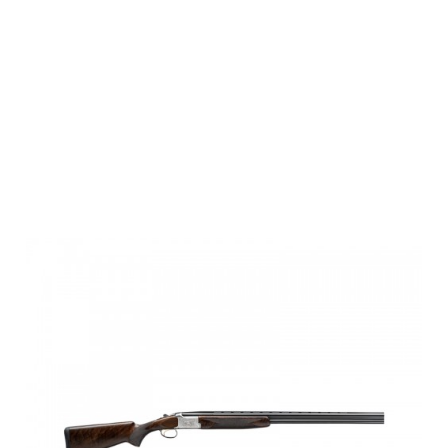
Browning B525
GAME
TRADITION,
20M, INV+