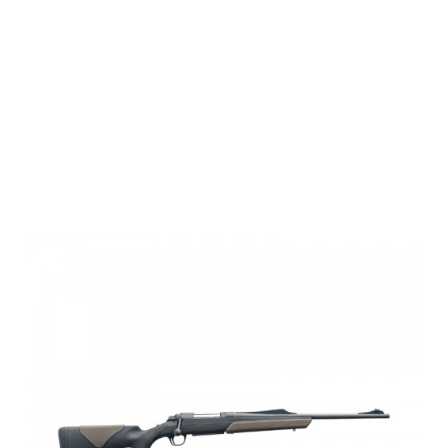
Browning A-
BOLT3+
COMPO
BATTUE Thr,S,