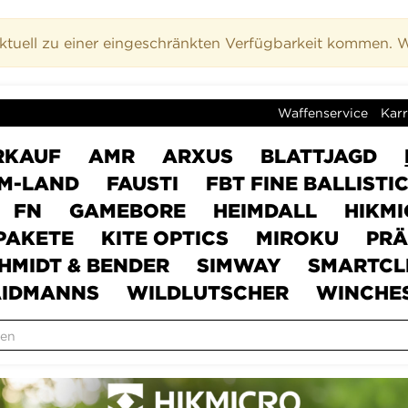
uell zu einer eingeschränkten Verfügbarkeit kommen. Wi
Waffenservice
Karr
RKAUF
AMR
ARXUS
BLATTJAGD
M-LAND
FAUSTI
FBT FINE BALLISTI
FN
GAMEBORE
HEIMDALL
HIKM
PAKETE
KITE OPTICS
MIROKU
PRÄ
HMIDT & BENDER
SIMWAY
SMARTCL
IDMANNS
WILDLUTSCHER
WINCHE