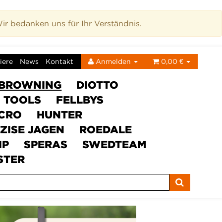
r bedanken uns für Ihr Verständnis.
iere
News
Kontakt
Anmelden
0,00 €
BROWNING
DIOTTO
C TOOLS
FELLBYS
ICRO
HUNTER
ZISE JAGEN
ROEDALE
IP
SPERAS
SWEDTEAM
STER