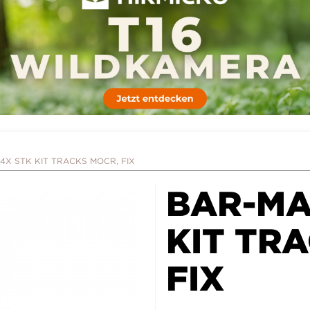
4X STK KIT TRACKS MOCR, FIX
BAR-MA
KIT TR
FIX