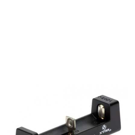
XTAR Micro
USB Li-Ion
Battery
Charger