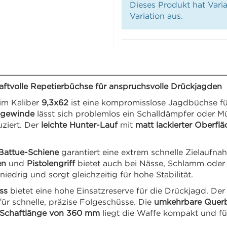
Dieses Produkt hat Vari
Variation aus.
tvolle Repetierbüchse für anspruchsvolle Drückjagden
im Kaliber
9,3x62
ist eine kompromisslose Jagdbüchse fü
gewinde
lässt sich problemlos ein Schalldämpfer oder 
ziert. Der
leichte Hunter-Lauf
mit
matt lackierter Oberflä
 Battue-Schiene
garantiert eine extrem schnelle Zielauf
en
und
Pistolengriff
bietet auch bei Nässe, Schlamm oder
iedrig und sorgt gleichzeitig für hohe Stabilität.
ss
bietet eine hohe Einsatzreserve für die Drückjagd. De
ür schnelle, präzise Folgeschüsse. Die
umkehrbare Querb
Schaftlänge von 360 mm
liegt die Waffe kompakt und fü