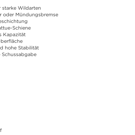
 starke Wildarten
er oder Mündungsbremse
Beschichtung
attue-Schiene
 Kapazität
Oberfläche
 hohe Stabilität
se Schussabgabe
f