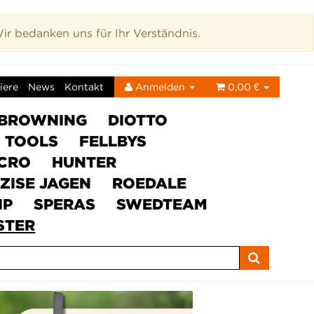
r bedanken uns für Ihr Verständnis.
iere
News
Kontakt
Anmelden
0,00 €
BROWNING
DIOTTO
C TOOLS
FELLBYS
ICRO
HUNTER
ZISE JAGEN
ROEDALE
IP
SPERAS
SWEDTEAM
STER