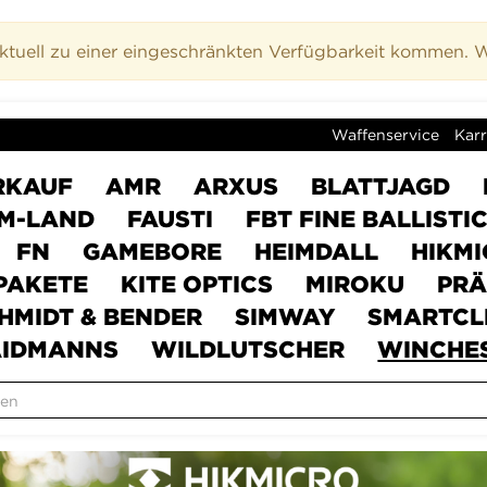
uell zu einer eingeschränkten Verfügbarkeit kommen. Wi
Waffenservice
Karr
RKAUF
AMR
ARXUS
BLATTJAGD
M-LAND
FAUSTI
FBT FINE BALLISTI
FN
GAMEBORE
HEIMDALL
HIKM
PAKETE
KITE OPTICS
MIROKU
PRÄ
HMIDT & BENDER
SIMWAY
SMARTCL
IDMANNS
WILDLUTSCHER
WINCHE