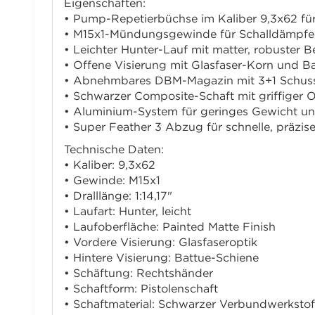
Eigenschaften:
• Pump-Repetierbüchse im Kaliber 9,3x62 für
• M15x1-Mündungsgewinde für Schalldämpf
• Leichter Hunter-Lauf mit matter, robuster 
• Offene Visierung mit Glasfaser-Korn und B
• Abnehmbares DBM-Magazin mit 3+1 Schuss
• Schwarzer Composite-Schaft mit griffiger 
• Aluminium-System für geringes Gewicht und
• Super Feather 3 Abzug für schnelle, präzi
Technische Daten:
• Kaliber: 9,3x62
• Gewinde: M15x1
• Dralllänge: 1:14,17"
• Laufart: Hunter, leicht
• Laufoberfläche: Painted Matte Finish
• Vordere Visierung: Glasfaseroptik
• Hintere Visierung: Battue-Schiene
• Schäftung: Rechtshänder
• Schaftform: Pistolenschaft
• Schaftmaterial: Schwarzer Verbundwerkstof