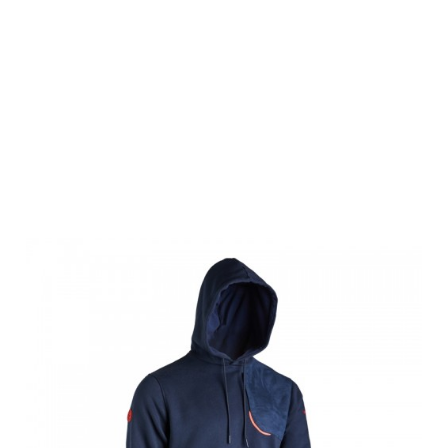
Winchester
Hoodie
NORWOOD,
navy