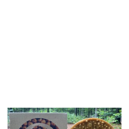
Wildlutscher
Spezial
Leckstein
"Geröstete
Erbsen"