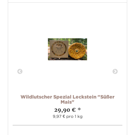
Wildlutscher Spezial Leckstein "Süßer
W
m
Mais"
29,90 €
*
9,97 € pro 1 kg