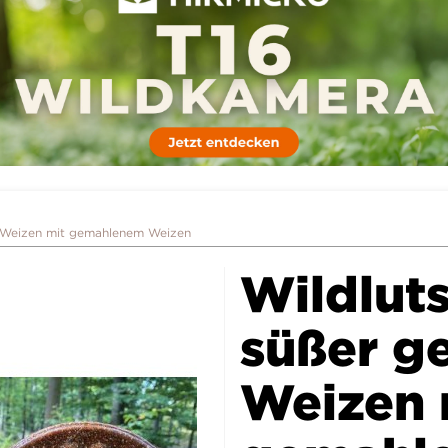
r Weizen mit gemahlenem Weizen
Wildlut
süßer g
Weizen 