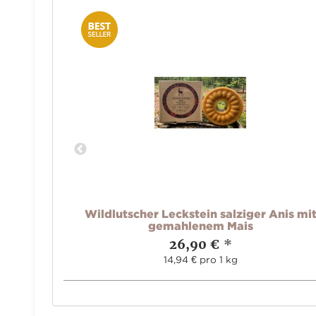
alz Mais"
Wildlutscher Leckstein salziger Anis mi
gemahlenem Mais
26,90 €
*
14,94 € pro 1 kg