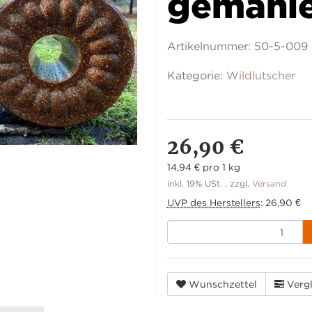
gemahl
Artikelnummer:
50-5-009
Kategorie:
Wildlutscher
26,90 €
14,94 € pro 1 kg
inkl. 19% USt. , zzgl.
Versand
UVP des Herstellers
:
26,90 €
Wunschzettel
Vergl