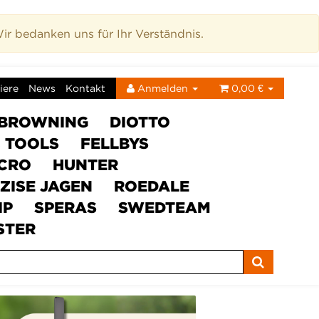
r bedanken uns für Ihr Verständnis.
iere
News
Kontakt
Anmelden
0,00 €
BROWNING
DIOTTO
C TOOLS
FELLBYS
ICRO
HUNTER
ZISE JAGEN
ROEDALE
IP
SPERAS
SWEDTEAM
STER