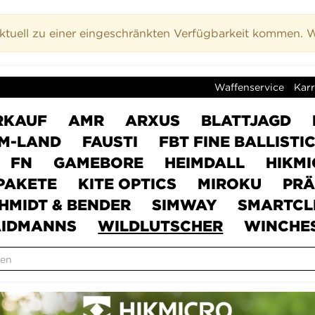
uell zu einer eingeschränkten Verfügbarkeit kommen. Wi
Waffenservice
Karr
RKAUF
AMR
ARXUS
BLATTJAGD
M-LAND
FAUSTI
FBT FINE BALLISTI
FN
GAMEBORE
HEIMDALL
HIKM
PAKETE
KITE OPTICS
MIROKU
PRÄ
HMIDT & BENDER
SIMWAY
SMARTCL
IDMANNS
WILDLUTSCHER
WINCHE