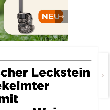
scher Leckstein
ekeimter
mit