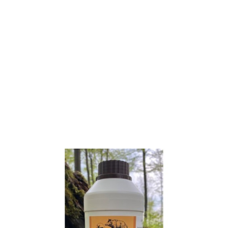
Wildlutscher
Köderspray
Pilz-Duft
"Closer to
Nature" 1 Liter