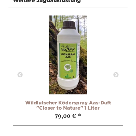
Weitere Jagdausrüstung
ien
Wildlutscher Köderspray Aas-Duft
W
"Closer to Nature" 1 Liter
79,00 €
*