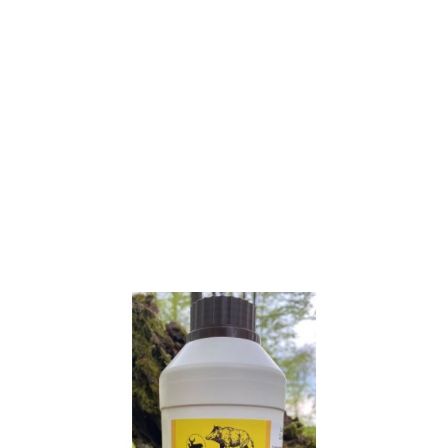
Wildlutscher
Köderspray
Zuckermais
Sirup/ Duft 1
Liter