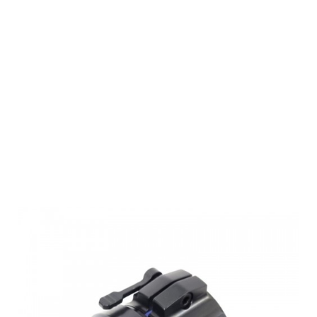
Rusan Modular
Klemmadapter
mit
Bajonettverschl
63.5 mm