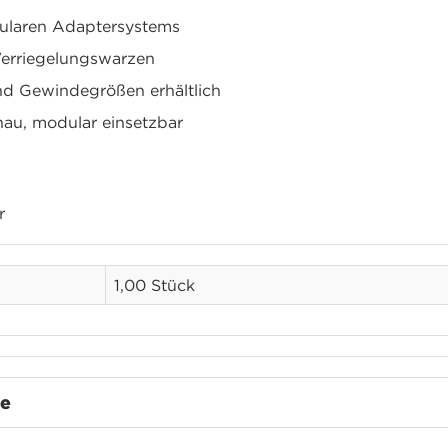
ularen Adaptersystems
Verriegelungswarzen
und Gewindegrößen erhältlich
nau, modular einsetzbar
r
1,00 Stück
te