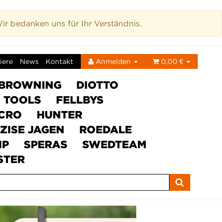
r bedanken uns für Ihr Verständnis.
iere
News
Kontakt
Anmelden
0,00 €
BROWNING
DIOTTO
C TOOLS
FELLBYS
ICRO
HUNTER
ZISE JAGEN
ROEDALE
IP
SPERAS
SWEDTEAM
STER