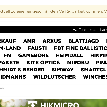
uell zu einer eingeschränkten Verfügbarkeit kommen. Wi
Waffenservice
Karr
RKAUF
AMR
ARXUS
BLATTJAGD
M-LAND
FAUSTI
FBT FINE BALLISTI
FN
GAMEBORE
HEIMDALL
HIKM
PAKETE
KITE OPTICS
MIROKU
PRÄ
HMIDT & BENDER
SIMWAY
SMARTCL
IDMANNS
WILDLUTSCHER
WINCHE