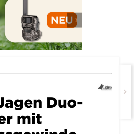
 Jagen Duo-
er mit