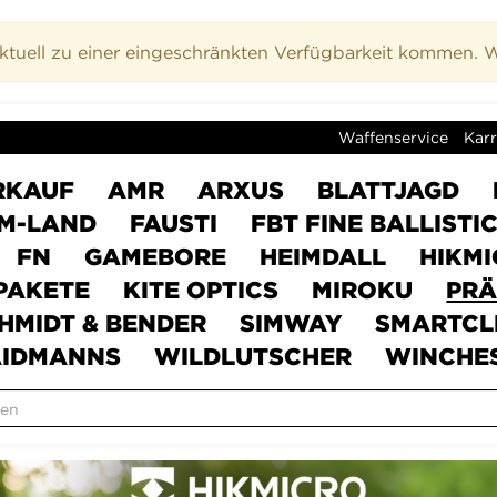
uell zu einer eingeschränkten Verfügbarkeit kommen. Wi
Waffenservice
Karr
RKAUF
AMR
ARXUS
BLATTJAGD
M-LAND
FAUSTI
FBT FINE BALLISTI
FN
GAMEBORE
HEIMDALL
HIKM
PAKETE
KITE OPTICS
MIROKU
PRÄ
HMIDT & BENDER
SIMWAY
SMARTCL
IDMANNS
WILDLUTSCHER
WINCHE