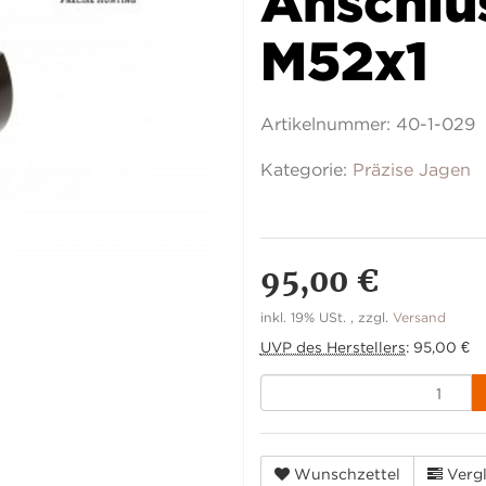
Anschlu
M52x1
Artikelnummer:
40-1-029
Kategorie:
Präzise Jagen
95,00 €
inkl. 19% USt. , zzgl.
Versand
UVP des Herstellers
:
95,00 €
Wunschzettel
Vergl