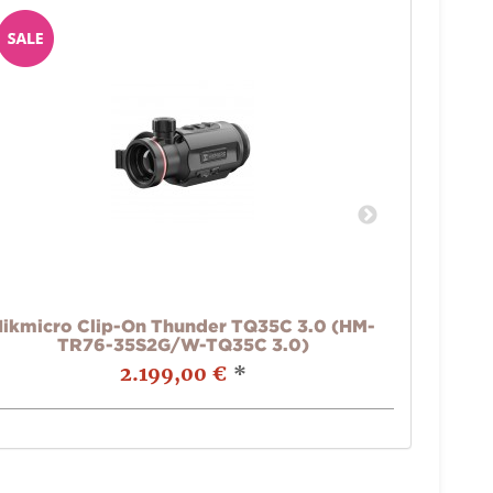
Hikmicro Clip-On Thunder TQ35C 3.0 (HM-
Prä
TR76-35S2G/W-TQ35C 3.0)
2.199,00 €
*