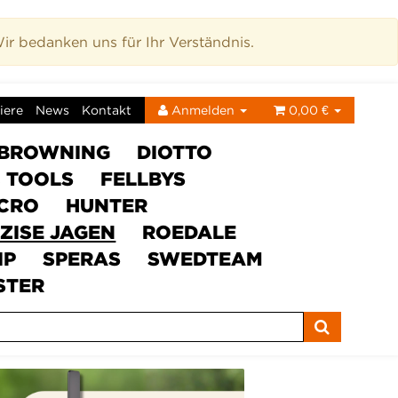
r bedanken uns für Ihr Verständnis.
iere
News
Kontakt
Anmelden
0,00 €
BROWNING
DIOTTO
C TOOLS
FELLBYS
ICRO
HUNTER
ZISE JAGEN
ROEDALE
IP
SPERAS
SWEDTEAM
STER