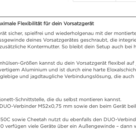
ale Flexibilität für dein Vorsatzgerät
ät sicher, spielfrei und wiederholgenau mit der montie
sgewinde deines Vorsatzgerätes geschraubt, die integrie
zusätzliche Kontermutter. So bleibt dein Setup auch bei
mmhülsen-Größen kannst du dein Vorsatzgerät flexibel auf
wertigem Aluminium und ist durch eine harte Eloxalschich
langlebige und jagdtaugliche Verbindungslösung, die auc
nett-Schnittstelle, die du selbst montieren kannst.
 DUO-Verbinder M52x0,75 mm sowie den beim Gerät beilie
50C sowie Cheetah nutzt du ebenfalls den DUO-Verbind
0 verfügen viele Geräte über ein Außengewinde – dann 