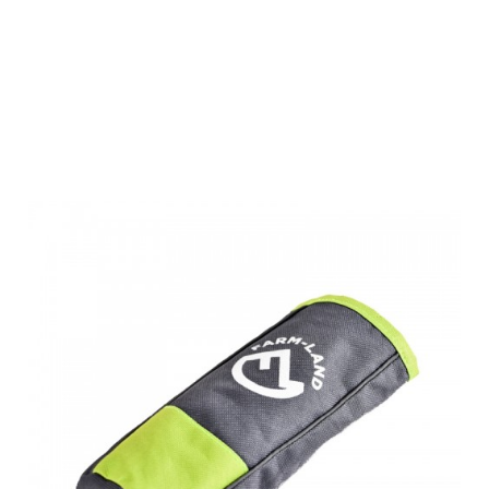
Farm-Land
Reisefuttertasch
grau/grün