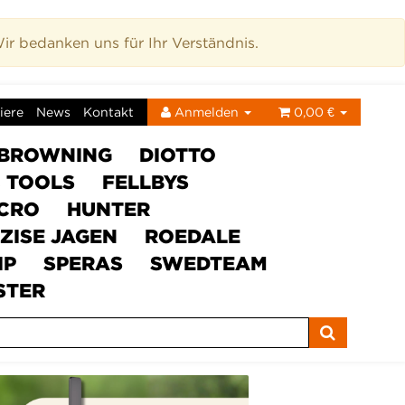
r bedanken uns für Ihr Verständnis.
iere
News
Kontakt
Anmelden
0,00 €
BROWNING
DIOTTO
C TOOLS
FELLBYS
ICRO
HUNTER
ZISE JAGEN
ROEDALE
IP
SPERAS
SWEDTEAM
STER