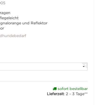
005
tragen
legeleicht
ignalorange und Reflektor
oor
dhundebedarf
sofort bestellbar
Lieferzeit
:
2 - 3 Tage**