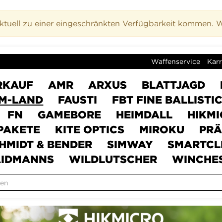
uell zu einer eingeschränkten Verfügbarkeit kommen. Wi
Waffenservice
Karr
RKAUF
AMR
ARXUS
BLATTJAGD
M-LAND
FAUSTI
FBT FINE BALLISTI
FN
GAMEBORE
HEIMDALL
HIKM
PAKETE
KITE OPTICS
MIROKU
PRÄ
HMIDT & BENDER
SIMWAY
SMARTCL
IDMANNS
WILDLUTSCHER
WINCHE