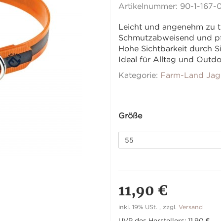
Artikelnummer:
90-1-167-
Leicht und angenehm zu 
Schmutzabweisend und pf
Hohe Sichtbarkeit durch S
Ideal für Alltag und Outd
Kategorie:
Farm-Land Jag
Größe
55
11,90 €
inkl. 19% USt. , zzgl.
Versand
UVP des Herstellers
:
11,90 €