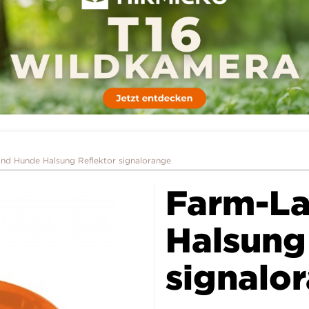
nd Hunde Halsung Reflektor signalorange
Farm-L
Halsung
signalo