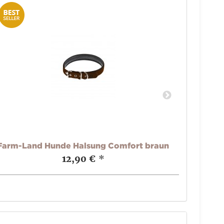
Farm-Land Hunde Halsung Comfort braun
Farm-
12,90 €
*