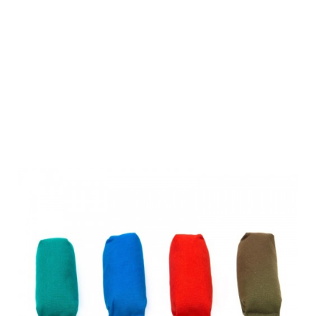
Farm-Land
Hunde Dummy
Dogsport rot
250 gr.