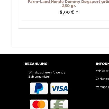
 500 gr.
Farm-Land Hunde Dummy Dogsport grü
250 gr.
8,90 €
*
BEZAHLUNG
INFOR
Wir über
Wir akzeptieren folgende
Zahlungsmittel
Zahlungs
Versandi