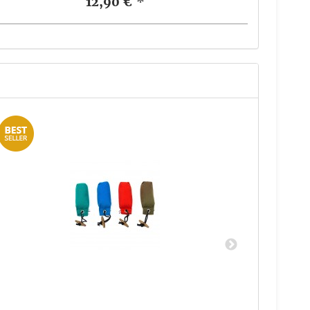
12,90 €
*