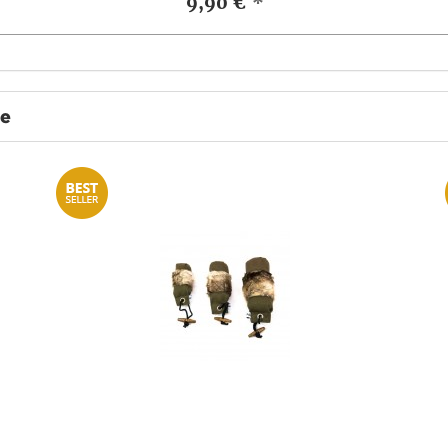
9,90 €
*
te