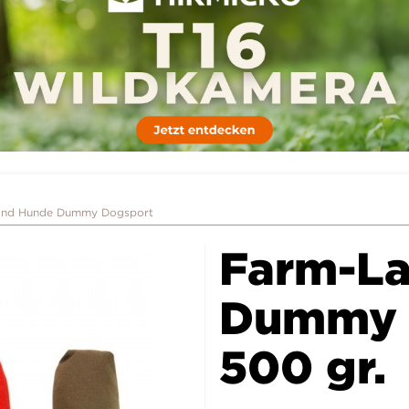
and Hunde Dummy Dogsport
Farm-L
Dummy 
500 gr.