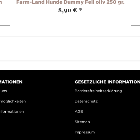
n
Farm-Land Hunde Dummy Fell oliv 250 gr.
8,90 €
*
MATIONEN
GESETZLICHE INFORMATIO
 uns
Barrierefreiheitserklärung
möglichkeiten
Datenschutz
nformationen
AGB
Sitemap
Impressum