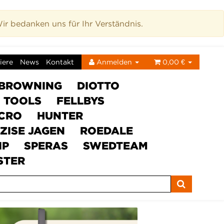
r bedanken uns für Ihr Verständnis.
iere
News
Kontakt
Anmelden
0,00 €
BROWNING
DIOTTO
C TOOLS
FELLBYS
ICRO
HUNTER
ZISE JAGEN
ROEDALE
IP
SPERAS
SWEDTEAM
STER