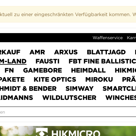
uell zu einer eingeschränkten Verfügbarkeit kommen. Wi
Waffenservice
Karr
RKAUF
AMR
ARXUS
BLATTJAGD
M-LAND
FAUSTI
FBT FINE BALLISTI
FN
GAMEBORE
HEIMDALL
HIKM
PAKETE
KITE OPTICS
MIROKU
PRÄ
HMIDT & BENDER
SIMWAY
SMARTCL
IDMANNS
WILDLUTSCHER
WINCHE