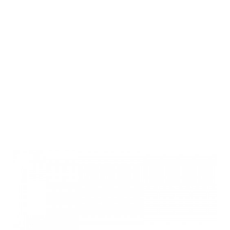
FBT
Carbonschaft
für Blaser R8
Standard (2-
part)