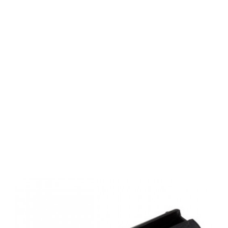
Browning
Magazin-
Einheit X-Bolt
PRO
308W/243W
TUNGSTENE