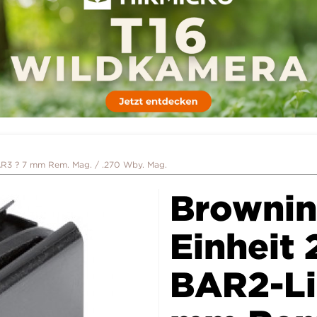
AR3 ? 7 mm Rem. Mag. / .270 Wby. Mag.
Brownin
Einheit 
BAR2-Li