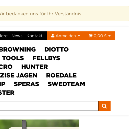
r bedanken uns für Ihr Verständnis.
iere
News
Kontakt
Anmelden
0,00 €
BROWNING
DIOTTO
C TOOLS
FELLBYS
ICRO
HUNTER
ZISE JAGEN
ROEDALE
IP
SPERAS
SWEDTEAM
STER