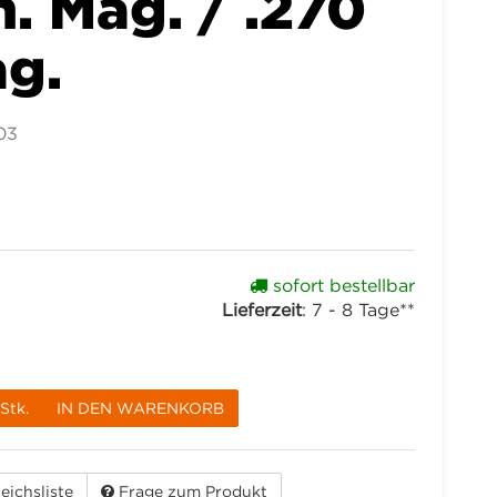
 Mag. / .270
g.
03
sofort bestellbar
Lieferzeit
:
7 - 8 Tage**
Stk.
IN DEN WARENKORB
eichsliste
Frage zum Produkt