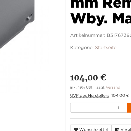
mm Rem.
Wby. Ma
Artikelnummer:
B3176739
Kategorie:
Startseite
104,00 €
inkl. 19% USt. , zzgl.
Versand
UVP des Herstellers
:
104,00 €
Wunschzettel
Vergl