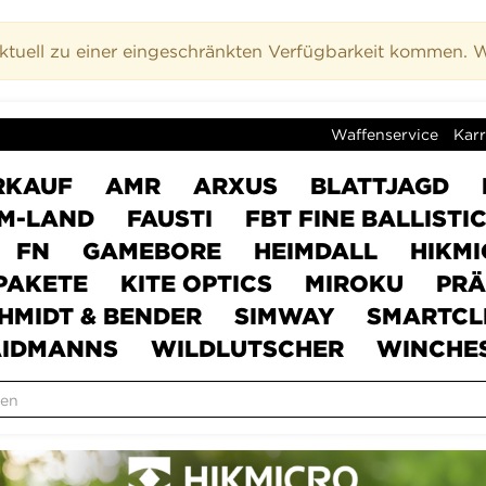
uell zu einer eingeschränkten Verfügbarkeit kommen. Wi
Waffenservice
Karr
RKAUF
AMR
ARXUS
BLATTJAGD
M-LAND
FAUSTI
FBT FINE BALLISTI
FN
GAMEBORE
HEIMDALL
HIKM
PAKETE
KITE OPTICS
MIROKU
PRÄ
HMIDT & BENDER
SIMWAY
SMARTCL
IDMANNS
WILDLUTSCHER
WINCHE