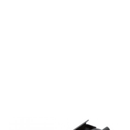
Browning
Magazin-
Einheit 2-
Schuss für
BAR2-Light &
BAR3 ? .338
Win. Mag. (4x)