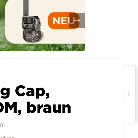
g Cap,
M, braun
01