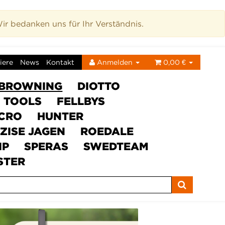
r bedanken uns für Ihr Verständnis.
iere
News
Kontakt
Anmelden
0,00 €
BROWNING
DIOTTO
C TOOLS
FELLBYS
ICRO
HUNTER
ZISE JAGEN
ROEDALE
IP
SPERAS
SWEDTEAM
STER