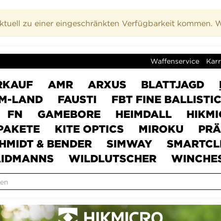
uell zu einer eingeschränkten Verfügbarkeit kommen. Wi
Waffenservice
Karr
RKAUF
AMR
ARXUS
BLATTJAGD
M-LAND
FAUSTI
FBT FINE BALLISTI
FN
GAMEBORE
HEIMDALL
HIKM
PAKETE
KITE OPTICS
MIROKU
PRÄ
HMIDT & BENDER
SIMWAY
SMARTCL
IDMANNS
WILDLUTSCHER
WINCHE