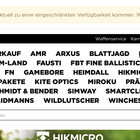
uell zu einer eingeschränkten Verfügbarkeit kommen. Wi
Waffenservice
Karr
RKAUF
AMR
ARXUS
BLATTJAGD
M-LAND
FAUSTI
FBT FINE BALLISTI
FN
GAMEBORE
HEIMDALL
HIKM
PAKETE
KITE OPTICS
MIROKU
PRÄ
HMIDT & BENDER
SIMWAY
SMARTCL
IDMANNS
WILDLUTSCHER
WINCHE