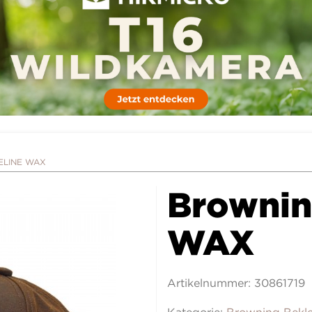
CELINE WAX
Brownin
WAX
Artikelnummer:
30861719