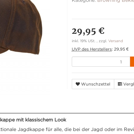
Kategorie:
Browning Bekl
29,95 €
inkl. 19% USt. , zzgl.
Versand
UVP des Herstellers
:
29,95 €
Wunschzettel
Vergl
appe mit klassischem Look
ktionale Jagdkappe für alle, die bei der Jagd oder im Revie