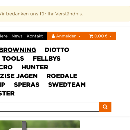
r bedanken uns für Ihr Verständnis.
iere
News
Kontakt
Anmelden
0,00 €
BROWNING
DIOTTO
C TOOLS
FELLBYS
ICRO
HUNTER
ZISE JAGEN
ROEDALE
IP
SPERAS
SWEDTEAM
STER