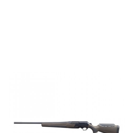
Browning BAR
4X HUNTER LH
Thr,NS,MG2
FIX,30-06