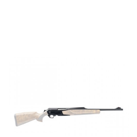
Browning BAR
4X ELITE Thr,S,
DBM,9.3x62