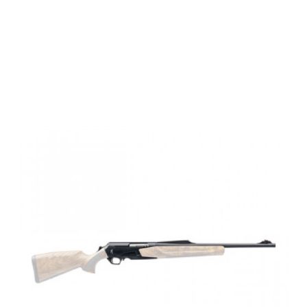
Browning BAR
4X ELITE Thr,S,
DBM,300WM