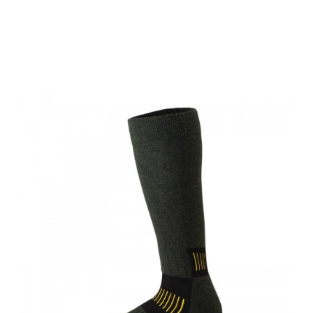
ARXUS
Stiefelsocke