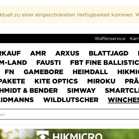
uell zu einer eingeschränkten Verfügbarkeit kommen. Wi
Waffenservice
Karr
RKAUF
AMR
ARXUS
BLATTJAGD
M-LAND
FAUSTI
FBT FINE BALLISTI
FN
GAMEBORE
HEIMDALL
HIKM
PAKETE
KITE OPTICS
MIROKU
PRÄ
HMIDT & BENDER
SIMWAY
SMARTCL
IDMANNS
WILDLUTSCHER
WINCHE