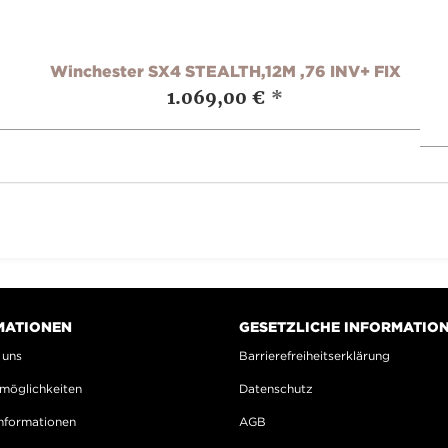
Winchester SX4 STEALTH,12M ,76 INV+ FIX
1.069,00 €
*
MATIONEN
GESETZLICHE INFORMATIO
 uns
Barrierefreiheitserklärung
möglichkeiten
Datenschutz
nformationen
AGB