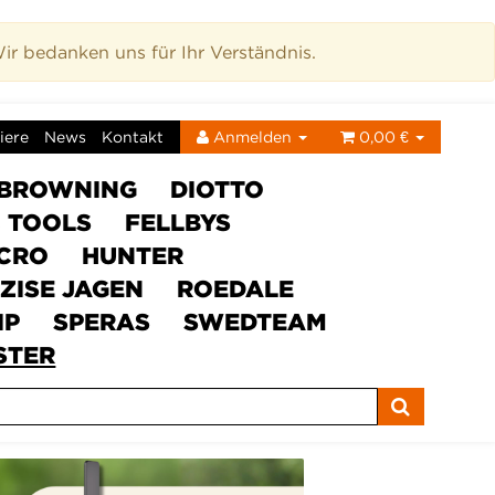
r bedanken uns für Ihr Verständnis.
iere
News
Kontakt
Anmelden
0,00 €
BROWNING
DIOTTO
C TOOLS
FELLBYS
ICRO
HUNTER
ZISE JAGEN
ROEDALE
IP
SPERAS
SWEDTEAM
STER