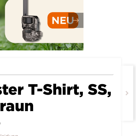
er T-Shirt, SS,
raun
0