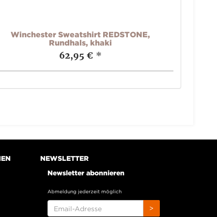
Winchester Sweatshirt REDSTONE,
Rundhals, khaki
62,95 €
*
NEN
NEWSLETTER
Newsletter abonnieren
Abmeldung jederzeit möglich
EMAIL-
>
ADRESSE