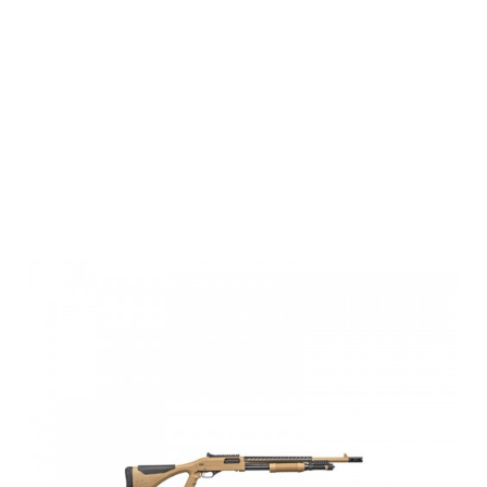
Winchester
SXP XTREM
DARK EARTH
DEFENDER,12M,