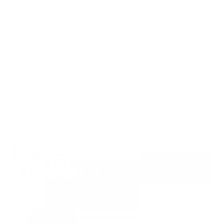
Winchester
SXP TYPHON
DEFENDER
RIFLED, 12M, 61
FR