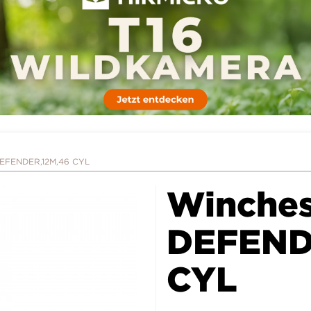
DEFENDER,12M,46 CYL
Winches
DEFEND
CYL