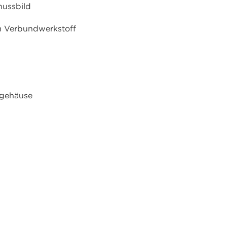
hussbild
m Verbundwerkstoff
mgehäuse