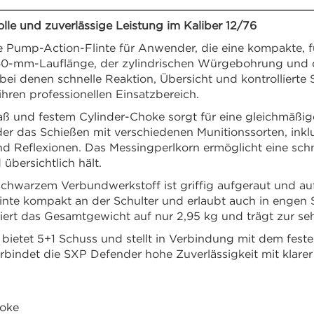
e und zuverlässige Leistung im Kaliber 12/76
e Pump-Action-Flinte für Anwender, die eine kompakte, fü
/460-mm-Lauflänge, der zylindrischen Würgebohrung und 
bei denen schnelle Reaktion, Übersicht und kontrollierte
ihren professionellen Einsatzbereich.
und festem Cylinder-Choke sorgt für eine gleichmäßige S
der das Schießen mit verschiedenen Munitionssorten, inkl
nd Reflexionen. Das Messingperlkorn ermöglicht eine sch
 übersichtlich hält.
schwarzem Verbundwerkstoff ist griffig aufgeraut und au
linte kompakt an der Schulter und erlaubt auch in engen S
iert das Gesamtgewicht auf nur 2,95 kg und trägt zur seh
 bietet 5+1 Schuss und stellt in Verbindung mit dem fe
erbindet die SXP Defender hohe Zuverlässigkeit mit klarer
hoke