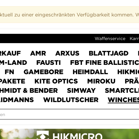
uell zu einer eingeschränkten Verfügbarkeit kommen. Wi
Waffenservice
Karr
RKAUF
AMR
ARXUS
BLATTJAGD
M-LAND
FAUSTI
FBT FINE BALLISTI
FN
GAMEBORE
HEIMDALL
HIKM
PAKETE
KITE OPTICS
MIROKU
PRÄ
HMIDT & BENDER
SIMWAY
SMARTCL
IDMANNS
WILDLUTSCHER
WINCHE