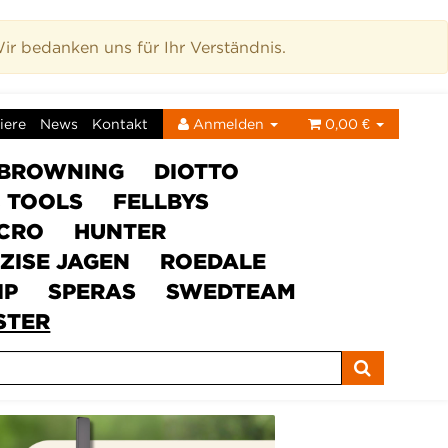
r bedanken uns für Ihr Verständnis.
iere
News
Kontakt
Anmelden
0,00 €
BROWNING
DIOTTO
C TOOLS
FELLBYS
ICRO
HUNTER
ZISE JAGEN
ROEDALE
IP
SPERAS
SWEDTEAM
STER