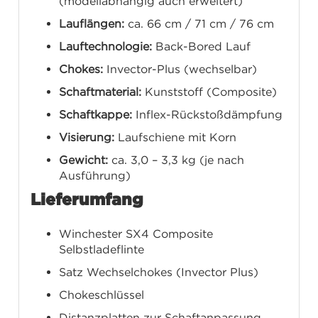
(modellabhängig auch erweitert)
Lauflängen:
ca. 66 cm / 71 cm / 76 cm
Lauftechnologie:
Back-Bored Lauf
Chokes:
Invector-Plus (wechselbar)
Schaftmaterial:
Kunststoff (Composite)
Schaftkappe:
Inflex-Rückstoßdämpfung
Visierung:
Laufschiene mit Korn
Gewicht:
ca. 3,0 – 3,3 kg (je nach
Ausführung)
Lieferumfang
Winchester SX4 Composite
Selbstladeflinte
Satz Wechselchokes (Invector Plus)
Chokeschlüssel
Distanzplatten zur Schaftanpassung