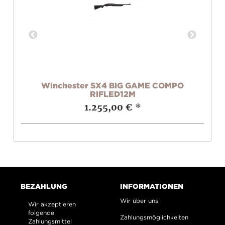
12M
Winchester SX4 BIG GAME COMPO
W
RIFLED12M
1.255,00 €
*
BEZAHLUNG
INFORMATIONEN
Wir über uns
Wir akzeptieren
folgende
Zahlungsmöglichkeiten
Zahlungsmittel