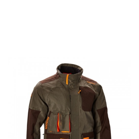
Winchester
Parka ORION,
grün