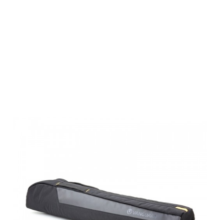
Vanguard
Stativtasche
ALTA ACTION
80