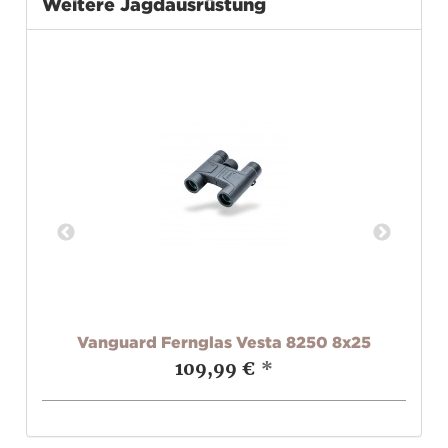
Weitere Jagdausrüstung
x50
Vanguard Fernglas Vesta 8250 8x25
Va
109,99 €
*