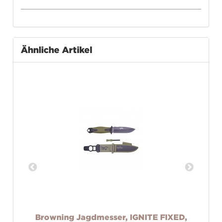
Ähnliche Artikel
l
Browning Jagdmesser, IGNITE FIXED,
W