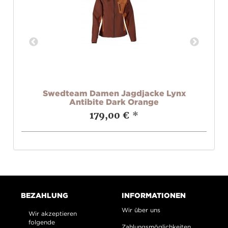
x
Swedteam Damen Jagdjacke Lynx
Antibite Dark Orange
179,00 €
*
BEZAHLUNG
INFORMATIONEN
Wir über uns
Wir akzeptieren
folgende
Zahlungsmöglichkeiten