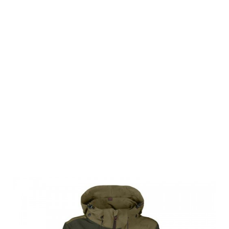
Swedteam
Damen
Jagdjacke Lynx
Antibite
Swedteam
Green