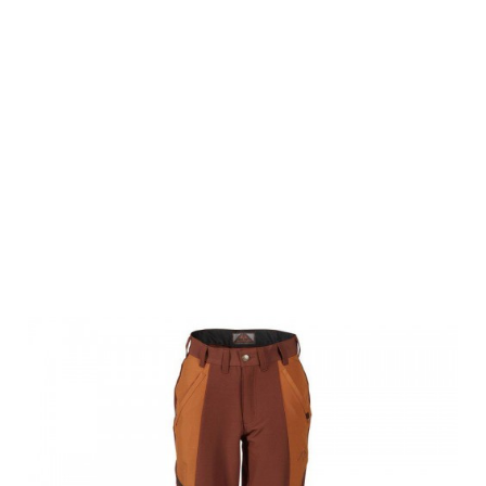
Swedteam
Damen Jagd
Hose Lynx
Antibite Dark
Orange