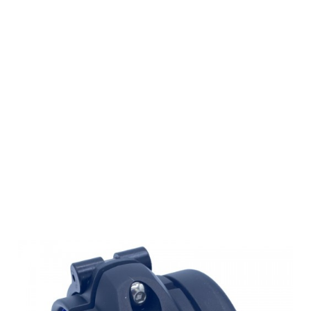
Smartclip
Klemmadapter
AS Mutli AX
U.S.E.
M52x0,75 64
mm