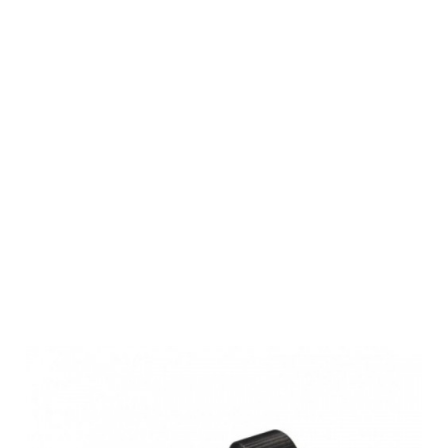
Schnellverschlus
Schraube für
Standard-
Adapter für
PARD und
Sytong