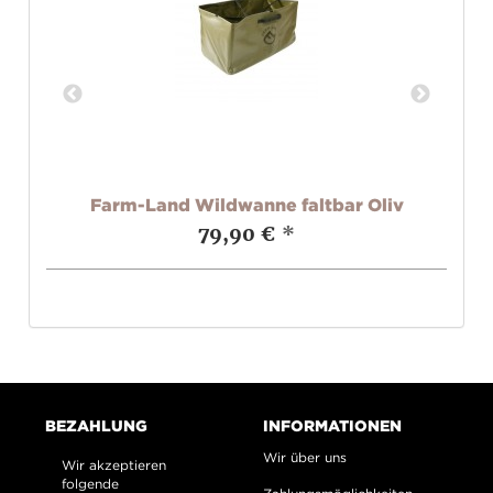
nm
Farm-Land Wildwanne faltbar Oliv
I
79,90 €
*
BEZAHLUNG
INFORMATIONEN
Wir über uns
Wir akzeptieren
folgende