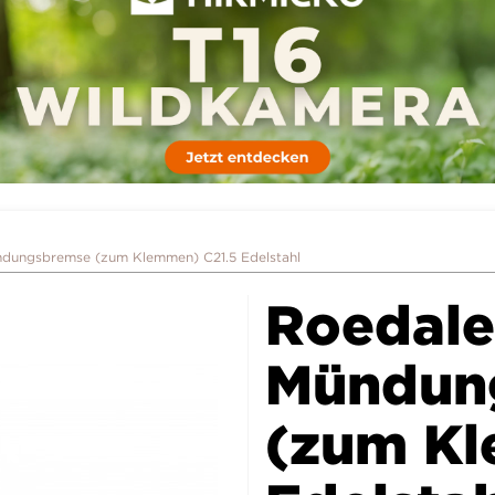
dungsbremse (zum Klemmen) C21.5 Edelstahl
Roedale
Mündun
(zum Kl