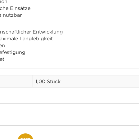
ion
iche Einsätze
e nutzbar
nschaftlicher Entwicklung
aximale Langlebigkeit
en
efestigung
et
1,00 Stück