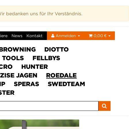
r bedanken uns für Ihr Verständnis.
iere
News
Kontakt
Anmelden
0,00 €
BROWNING
DIOTTO
C TOOLS
FELLBYS
ICRO
HUNTER
ZISE JAGEN
ROEDALE
IP
SPERAS
SWEDTEAM
STER