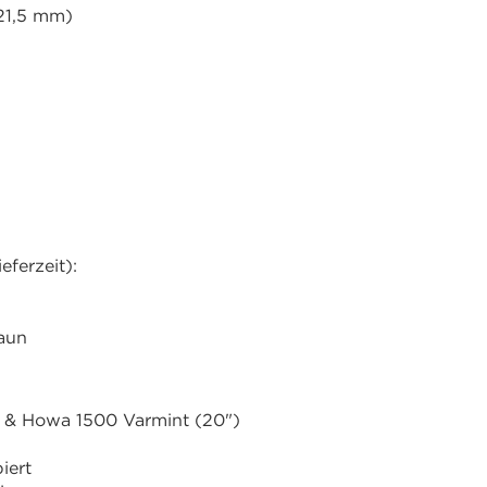
21,5 mm)
ferzeit):
raun
) & Howa 1500 Varmint (20")
iert