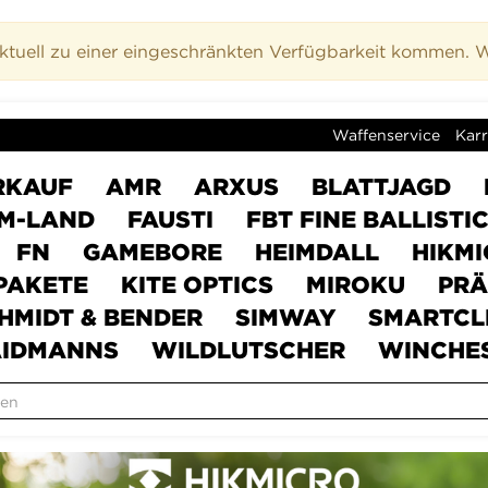
uell zu einer eingeschränkten Verfügbarkeit kommen. Wi
Waffenservice
Karr
RKAUF
AMR
ARXUS
BLATTJAGD
M-LAND
FAUSTI
FBT FINE BALLISTI
FN
GAMEBORE
HEIMDALL
HIKM
PAKETE
KITE OPTICS
MIROKU
PRÄ
HMIDT & BENDER
SIMWAY
SMARTCL
IDMANNS
WILDLUTSCHER
WINCHE