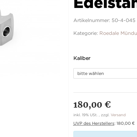
Edelstah
Artikelnummer:
50-4-045
Kategorie:
Roedale Münd
Kaliber
bitte wählen
180,00 €
inkl. 19% USt. , zzgl.
Versand
UVP des Herstellers
:
180,00 €