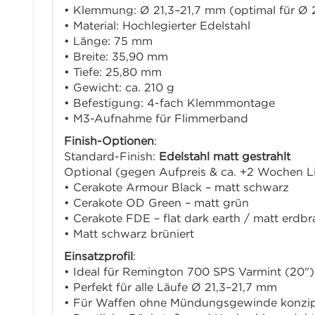
• Klemmung: Ø 21,3–21,7 mm (optimal für Ø 
• Material: Hochlegierter Edelstahl
• Länge: 75 mm
• Breite: 35,90 mm
• Tiefe: 25,80 mm
• Gewicht: ca. 210 g
• Befestigung: 4-fach Klemmmontage
• M3-Aufnahme für Flimmerband
Finish-Optionen
:
Standard-Finish:
Edelstahl matt gestrahlt
Optional (gegen Aufpreis & ca. +2 Wochen Lie
• Cerakote Armour Black – matt schwarz
• Cerakote OD Green – matt grün
• Cerakote FDE – flat dark earth / matt erdb
• Matt schwarz brüniert
Einsatzprofil
:
• Ideal für Remington 700 SPS Varmint (20"
• Perfekt für alle Läufe Ø 21,3–21,7 mm
• Für Waffen ohne Mündungsgewinde konzip