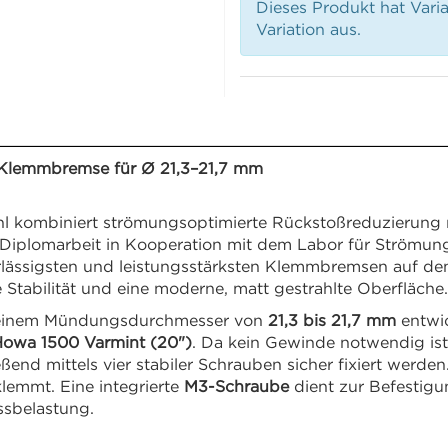
Dieses Produkt hat Vari
Variation aus.
 Klemmbremse für Ø 21,3–21,7 mm
 kombiniert strömungsoptimierte Rückstoßreduzierung mi
 Diplomarbeit in Kooperation mit dem Labor für Strömu
lässigsten und leistungsstärksten Klemmbremsen auf dem 
Stabilität und eine moderne, matt gestrahlte Oberfläche.
t einem Mündungsdurchmesser von
21,3 bis 21,7 mm
entwic
owa 1500 Varmint (20")
. Da kein Gewinde notwendig ist
end mittels vier stabiler Schrauben sicher fixiert werden
lemmt. Eine integrierte
M3-Schraube
dient zur Befestigu
ussbelastung.