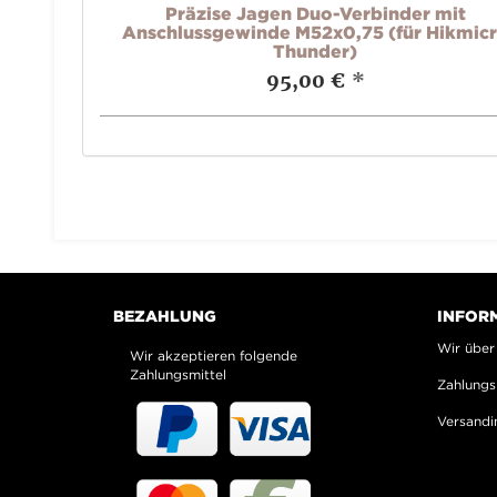
 (für
Präzise Jagen Duo-Verbinder mit
Anschlussgewinde M52x0,75 (für Hikmic
Thunder)
95,00 €
*
BEZAHLUNG
INFOR
Wir über
Wir akzeptieren folgende
Zahlungsmittel
Zahlungs
Versandi