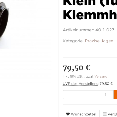
Klein (f
Klemmhü
Artikelnummer:
40-1-027
Kategorie:
Präzise Jagen
79,50 €
inkl. 19% USt. , zzgl.
Versand
UVP des Herstellers
:
79,50 €
Wunschzettel
Vergl