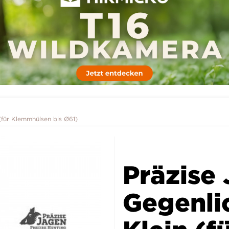
(für Klemmhülsen bis Ø61)
Präzise
Gegenli