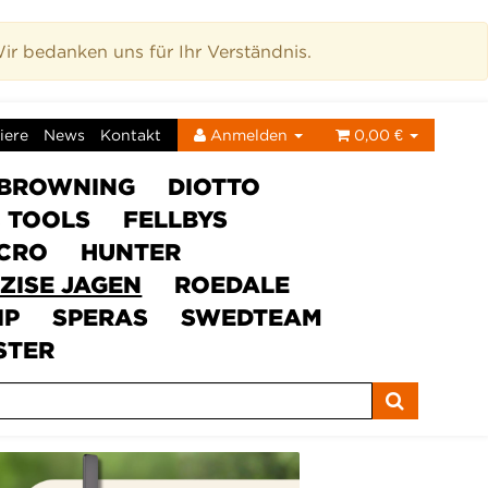
r bedanken uns für Ihr Verständnis.
iere
News
Kontakt
Anmelden
0,00 €
BROWNING
DIOTTO
C TOOLS
FELLBYS
ICRO
HUNTER
ZISE JAGEN
ROEDALE
IP
SPERAS
SWEDTEAM
STER