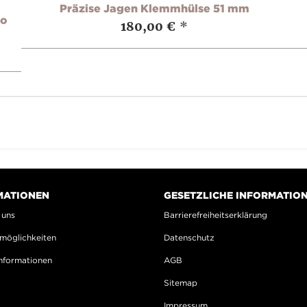
Präzise Jagen Klemmhülse 51 mm
ro
180,00 €
*
MATIONEN
GESETZLICHE INFORMATIO
 uns
Barrierefreiheitserklärung
möglichkeiten
Datenschutz
nformationen
AGB
Sitemap
Impressum