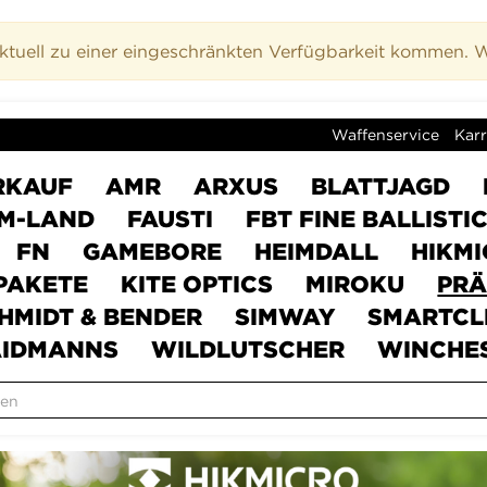
uell zu einer eingeschränkten Verfügbarkeit kommen. Wi
Waffenservice
Karr
RKAUF
AMR
ARXUS
BLATTJAGD
M-LAND
FAUSTI
FBT FINE BALLISTI
FN
GAMEBORE
HEIMDALL
HIKM
PAKETE
KITE OPTICS
MIROKU
PRÄ
HMIDT & BENDER
SIMWAY
SMARTCL
IDMANNS
WILDLUTSCHER
WINCHE