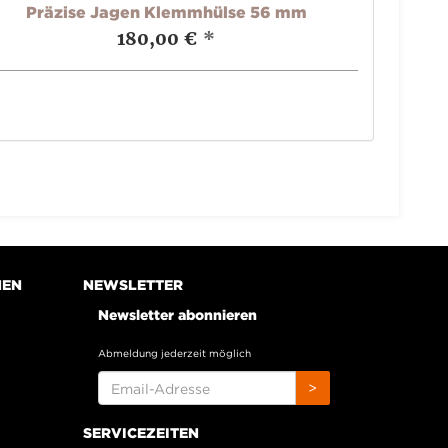
Präzise Jagen Klemmhülse 56 mm
Präzise
180,00 €
*
NEN
NEWSLETTER
Newsletter abonnieren
Abmeldung jederzeit möglich
EMAIL-
>
ADRESSE
SERVICEZEITEN