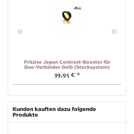
r
Präzise Jagen Contrast-Booster für
m)
Duo-Verbinder Gelb (Stecksystem)
D
39,95 €
*
Kunden kauften dazu folgende
Produkte