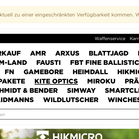
uell zu einer eingeschränkten Verfügbarkeit kommen. Wi
Waffenservice
Karr
RKAUF
AMR
ARXUS
BLATTJAGD
M-LAND
FAUSTI
FBT FINE BALLISTI
FN
GAMEBORE
HEIMDALL
HIKM
PAKETE
KITE OPTICS
MIROKU
PRÄ
HMIDT & BENDER
SIMWAY
SMARTCL
IDMANNS
WILDLUTSCHER
WINCHE