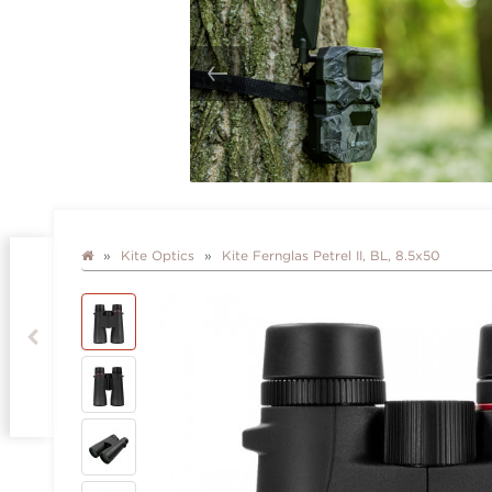
Kite Optics
Kite Fernglas Petrel II, BL, 8.5x50