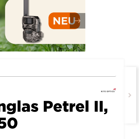
nglas Petrel II,
x50