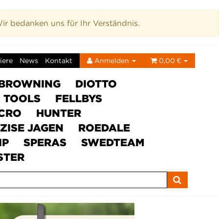
r bedanken uns für Ihr Verständnis.
iere
News
Kontakt
Anmelden
0,00 €
BROWNING
DIOTTO
C TOOLS
FELLBYS
ICRO
HUNTER
ZISE JAGEN
ROEDALE
IP
SPERAS
SWEDTEAM
STER