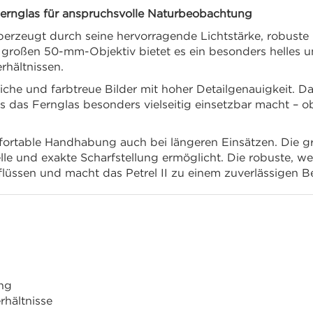
 Fernglas für anspruchsvolle Naturbeobachtung
berzeugt durch seine hervorragende Lichtstärke, robuste 
großen 50-mm-Objektiv bietet es ein besonders helles un
hältnissen.
reiche und farbtreue Bilder mit hoher Detailgenauigkeit.
 das Fernglas besonders vielseitig einsetzbar macht – o
ortable Handhabung auch bei längeren Einsätzen. Die gri
le und exakte Scharfstellung ermöglicht. Die robuste, w
flüssen und macht das Petrel II zu einem zuverlässigen B
ung
rhältnisse