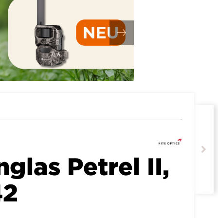
nglas Petrel II,
42