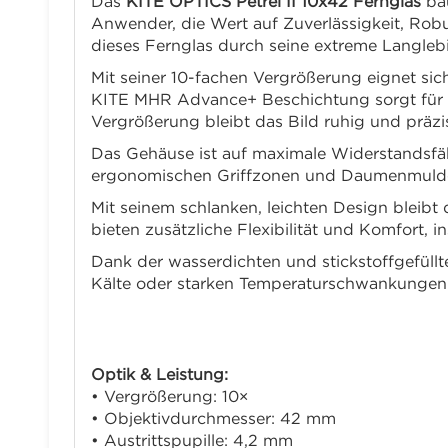
Das
KITE OPTICS Petrel II 10x42 Fernglas
bau
Anwender, die Wert auf Zuverlässigkeit, Robu
dieses Fernglas durch seine extreme Langleb
Mit seiner 10-fachen Vergrößerung eignet sic
KITE MHR Advance+ Beschichtung sorgt für ein
Vergrößerung bleibt das Bild ruhig und präz
Das Gehäuse ist auf maximale Widerstandsfäh
ergonomischen Griffzonen und Daumenmulden 
Mit seinem schlanken, leichten Design bleib
bieten zusätzliche Flexibilität und Komfort, i
Dank der wasserdichten und stickstoffgefüllt
Kälte oder starken Temperaturschwankungen z
Technische Daten:
Optik & Leistung:
• Vergrößerung: 10×
• Objektivdurchmesser: 42 mm
• Austrittspupille: 4,2 mm