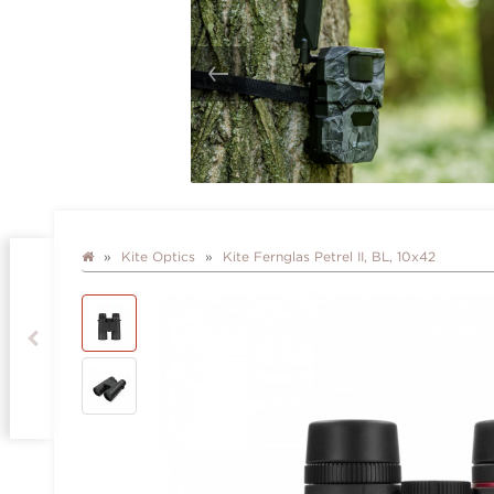
Kite Optics
Kite Fernglas Petrel II, BL, 10x42