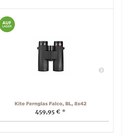
Kite Fernglas Falco, BL, 8x42
Kit
459,95 €
*