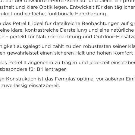
t auf der bewährten Petrel-Serie auf und bietet ein prof
stheit und klare Optik legen. Entwickelt für den täglich
igkeit und einfache, funktionale Handhabung.
h das Petrel II ideal für detailreiche Beobachtungen auf 
e klare, kontrastreiche Darstellung und eine natürliche
ise – perfekt für Naturbeobachtung und Outdoor-Einsätze
igkeit ausgelegt und zählt zu den robustesten seiner Kl
gewährleistet einen sicheren Halt und hohen Komfort –
t das Petrel II angenehm zu tragen und jederzeit einsat
nsbesondere für Brillenträger.
en Konstruktion ist das Fernglas optimal vor äußeren Ein
uverlässig einsatzbereit.