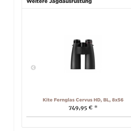
Weitere Jagdausrüstung
x42
Kite Fernglas Cervus HD, BL, 8x56
749,95 €
*