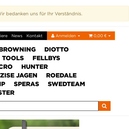
r bedanken uns für Ihr Verständnis.
iere
News
Kontakt
Anmelden
0,00 €
BROWNING
DIOTTO
C TOOLS
FELLBYS
ICRO
HUNTER
ZISE JAGEN
ROEDALE
IP
SPERAS
SWEDTEAM
STER