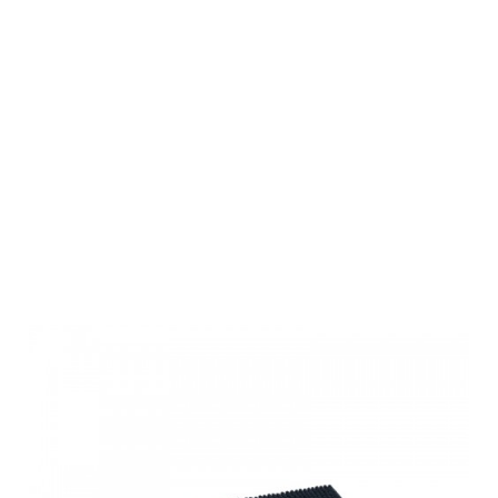
Hunter
Schmutzfang
Matte Waterloo
60x40
Anthrazit